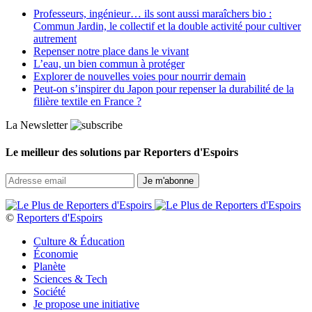
Professeurs, ingénieur… ils sont aussi maraîchers bio :
Commun Jardin, le collectif et la double activité pour cultiver
autrement
Repenser notre place dans le vivant
L’eau, un bien commun à protéger
Explorer de nouvelles voies pour nourrir demain
Peut‑on s’inspirer du Japon pour repenser la durabilité de la
filière textile en France ?
La Newsletter
Le meilleur des solutions par Reporters d'Espoirs
©
Reporters d'Espoirs
Culture & Éducation
Économie
Planète
Sciences & Tech
Société
Je propose une initiative