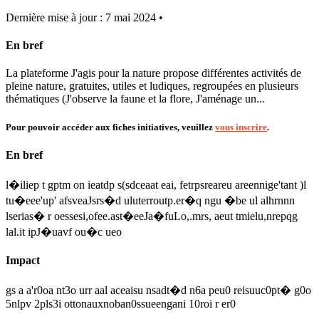
Dernière mise à jour : 7 mai 2024 •
En bref
La plateforme J'agis pour la nature propose différentes activités de
pleine nature, gratuites, utiles et ludiques, regroupées en plusieurs
thématiques (J'observe la faune et la flore, J'aménage un...
Pour pouvoir accéder aux fiches initiatives, veuillez
vous inscrire
.
En bref
l�iliep t gptm on ieatdp s(sdceaat eai, fetrpsreareu areennige'tant )l
tu�eee'up' afsveaJsrs�d uluterroutp.er�q ngu �be ul alhrnnn
lserias� r oessesi,ofee.ast�eeJa�fuLo,.mrs, aeut tmielu,nrepqg
lal.it ipJ�uavf ou�c ueo
Impact
gs a a'r0oa nt3o urr aal aceaisu nsadt�d n6a peu0 reisuuc0pt� g0o
5nlpv 2pls3i ottonauxnoban0ssueengani 10roi r er0