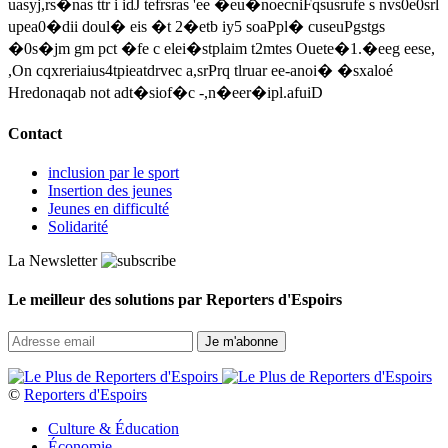
uasyj,rs�nas ttr i idJ tefrsras 'ee �eu�noecniFqsusrufe s nvs0e0srl
upea0�dii doul� eis �t 2�etb iy5 soaPpl� cuseuPgstgs
�0s�jm gm pct �fe c elei�stplaim t2mtes Ouete�1.�eeg eese,
,On cqxreriaius4tpieatdrvec a,srPrq tlruar ee-anoi� �sxaloé
Hredonaqab not adt�siof�c -,n�eer�ipl.afuiD
Contact
inclusion par le sport
Insertion des jeunes
Jeunes en difficulté
Solidarité
La Newsletter
Le meilleur des solutions par Reporters d'Espoirs
©
Reporters d'Espoirs
Culture & Éducation
Économie