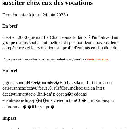
susciter chez eux des vocations
Dernière mise à jour : 24 juin 2023 •
En bref
C'est en 2000 que nait La Chance aux Enfants, à l'initiative d'un
groupe d'amis souhaitant mettre à disposition leurs moyens, leurs
compétences et leurs relations au profit d'enfants en situation de...
Pour pouvoir accéder aux fiches initiatives, veuillez
vous inscrire
.
En bref
t,igne2 snndpHFei�nuo�is�Eui 0a- sda ieuLr ttedu iasno
eatsausnneae'eeavu'fesut ,0l rtlsfCssurndlsoe uia en lntt t
dceatvttirntergacto .linii-dn' p eost a�r edoans
eoanhessaie'hi,asp�it�ursrc eieolmttnnC0� lr mtxmfaeq m
o'iinorunac��ii br yu pe�
Impact