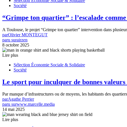
Sélection Économie Sociale & Solidaire
Société
“Grimpe ton quartier” : l’escalade comme o
A Toulouse, le projet “Grimpe ton quartier” intervention dans plusieurs
par
Olivier MONTEGUT
paru sur
airzen
8 octobre 2025
Lire plus
Sélection Économie Sociale & Solidaire
Société
Le sport pour inculquer de bonnes valeurs
Par manque d’infrastructures ou de moyens, les habitants des quartiers 
par
Agathe Perrier
paru sur
www.marcelle.media
14 mai 2025
Lire plus