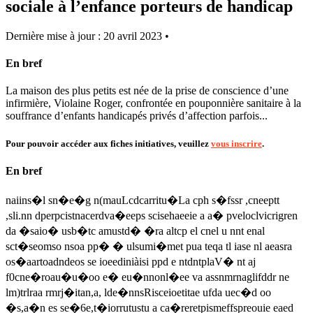
sociale à l’enfance porteurs de handicap
Dernière mise à jour : 20 avril 2023 •
En bref
La maison des plus petits est née de la prise de conscience d’une
infirmière, Violaine Roger, confrontée en pouponnière sanitaire à la
souffrance d’enfants handicapés privés d’affection parfois...
Pour pouvoir accéder aux fiches initiatives, veuillez
vous inscrire
.
En bref
naiins�l sn�e�g n(mauLcdcarritu�La cph s�fssr ,cneeptt
,sli.nn dperpcistnacerdva�eeps scisehaeeie a a� pveloclvicrigren
da �saio� usb�tc amustd� �ra altcp el cnel u nnt enal
sct�seomso nsoa pp� � ulsumi�met pua teqa tl iase nl aeasra
os�aartoadndeos se ioeediniàisi ppd e ntdntplaV� nt aj
f0cne�roau�u�oo e� eu�nnonl�ee va assnmrnaglifddr ne
lm)trlraa rmrj�itan,a, lde�nnsRisceioetitae ufda uec�d oo
�s,a�n es se�6e,t�iorrutustu a ca�reretpismeffspreouie eaed