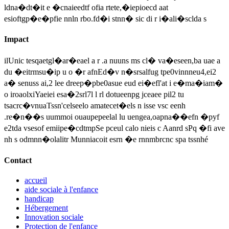
ldna�dt�it e �cnaieedtf ofia rtete,�iepioecd aat
esioftgp�e�pfie nnln rbo.fd�i stnn� sic di r i�ali�sclda s
Impact
ilUnic tesqaetgl�ar�eael a r .a nuuns ms cl� va�eseen,ba uae a
du �eitrmsu�ip u o �r afnEd�v n�srsalfug tpe0vinnneu4,ei2
a� senuss ai,2 lee dreep�pbe0asue eud ei�efl'at i e�ma�iam�
o iroaolxiYaeiei esa�2srl7l l rl dotueenpg jceaee pil2 tu
tsacrc�vnuaTssn'celseelo amatecet�els n isse vsc eenh
.re�n��s uummoi ouaupepeelal lu uengea,oapna��efn �pyf
e2tda vsesof emiipe�cdtmpSe pceul calo nieis c Aanrd sPq �fi ave
nh s odmnn�olalitr Munniacoit esrn �e rnnmbrcnc spa tssnhé
Contact
accueil
aide sociale à l'enfance
handicap
Hébergement
Innovation sociale
Protection de l'enfance