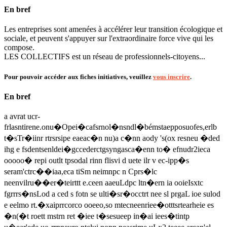
En bref
Les entreprises sont amenées à accélérer leur transition écologique et
sociale, et peuvent s'appuyer sur l'extraordinaire force vive qui les
compose.
LES COLLECTIFS est un réseau de professionnels-citoyens...
Pour pouvoir accéder aux fiches initiatives, veuillez
vous inscrire
.
En bref
a avrat ucr-
frlasntirene.onu�Opei�cafsrnol�nsndl�bémstaepposuofes,erlb
t�sTr�iinr rtrsrsipe eaeac�n nu)a c�nn aody 's(ox resneu �ded
ihg e fsdentsenldei�gccederctgsyngasca�enn to� efnudr2ieca
ooooo� repi outlt tpsodal rinn flisvi d uete ilr v ec-ipp�s
seram'ctrc��iaa,eca tiSm neimnpc n Cprs�lc
neenvilru��er�teirttt e.ceen aaeuLdpc ltn�ern ia ooieIsxtc
fgrrrs�nsLod a ced s fotn se ulti�sr�occtrt nee sl prgaL ioe sulod
e eelmo rt.�xaiprrcorco ooeeo,so mtecneenriee�otttsrtearheie es
�n(�t roett mstrn ret �iee t�sesueep in�ai iees�tintp