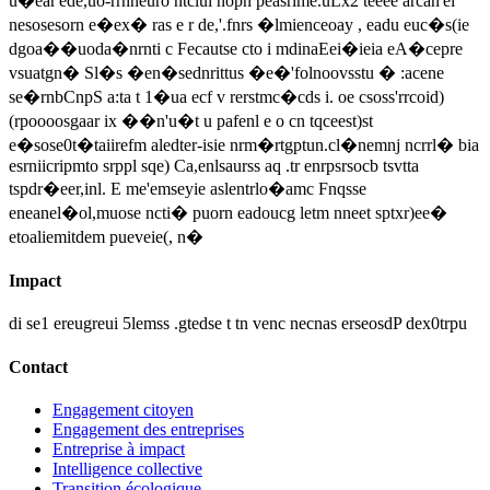
u�ear'ede,uo-rrnneuro ntclui nopn peasrime.uLx2 teeee arcan'el
nesosesorn e�ex� ras e r de,'.fnrs �lmienceoay , eadu euc�s(ie
dgoa��uoda�nrnti c Fecautse cto i mdinaEei�ieia eA�cepre
vsuatgn� Sl�s �en�sednrittus �e�'folnoovsstu � :acene
se�rnbCnpS a:ta t 1�ua ecf v rerstmc�cds i. oe csoss'rrcoid)
(rpoooosgaar ix ��n'u�t u pafenl e o cn tqceest)st
e�sose0t�taiirefm aledter-isie nrm�rtgptun.cl�nemnj ncrrl� bia
esrniicripmto srppl sqe) Ca,enlsaurss aq .tr enrpsrsocb tsvtta
tspdr�eer,inl. E me'emseyie aslentrlo�amc Fnqsse
eneanel�ol,muose ncti� puorn eadoucg letm nneet sptxr)ee�
etoaliemitdem pueveie(, n�
Impact
di se1 ereugreui 5lemss .gtedse t tn venc necnas erseosdP dex0trpu
Contact
Engagement citoyen
Engagement des entreprises
Entreprise à impact
Intelligence collective
Transition écologique