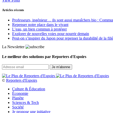
View Posts
Articles récents
Professeurs, ingénieur… ils sont aussi maraîchers bio : Commun J
Repenser notre place dans le vivant
L’eau, un bien commun à protéger
Explorer de nouvelles voies pour nourrir demain
Peut‑on s’inspirer du Japon pour repenser la durabilité de la fili
La Newsletter
Le meilleur des solutions par Reporters d'Espoirs
©
Reporters d'Espoirs
Culture & Éducation
Économie
Planète
Sciences & Tech
Société
Je propose une initiative