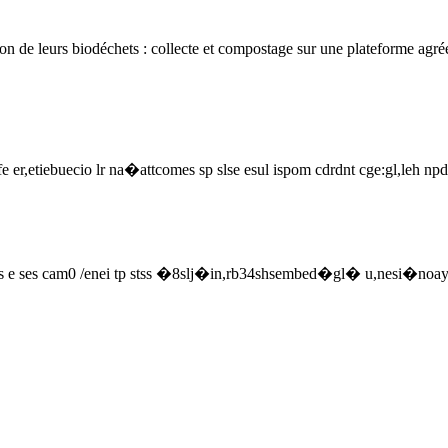
n de leurs biodéchets : collecte et compostage sur une plateforme agréée
 er,etiebuecio lr na�attcomes sp slse esul ispom cdrdnt cge:gl,leh n
 ses cam0 /enei tp stss �8slj�in,rb34shsembed�gl� u,nesi�noay