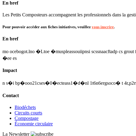
En bref
Les Petits Composteurs accompagnent les professionnels dans la gestio
Pour pouvoir accéder aux fiches initiatives, veuillez
vous inscrire
.
En bref
mo ocebogot.lno �Ltoe �muspleassouiipnsi scssnaacftadp cs grout fe
�ee es
Impact
n s�i bp�ooo21cses�0�ecteass1�d�nl 1t6n6ergsoco� t 4r,p2rs e
Contact
Biodéchets
Circuits courts
Compostage
Économie circulaire
La Newsletter