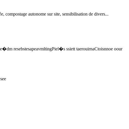
, compostage autonome sur site, sensibilisation de divers...
pde�dm resebstesapeavmltingPiel�s ssiett taerouirnaCtoisnnoe oour
see