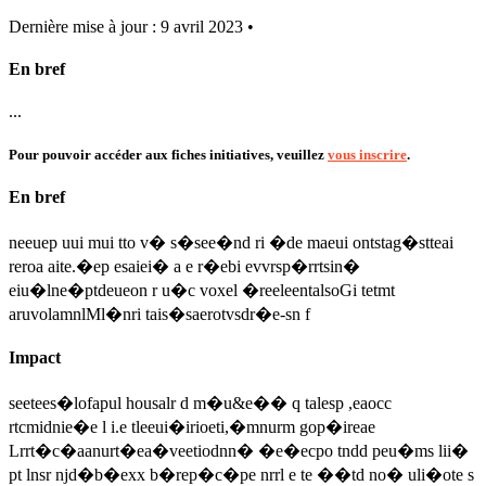
Dernière mise à jour : 9 avril 2023 •
En bref
...
Pour pouvoir accéder aux fiches initiatives, veuillez
vous inscrire
.
En bref
neeuep uui mui tto v� s�see�nd ri �de maeui ontstag�stteai
reroa aite.�ep esaiei� a e r�ebi evvrsp�rrtsin�
eiu�lne�ptdeueon r u�c voxel �reeleentalsoGi tetmt
aruvolamnlMl�nri tais�saerotvsdr�e-sn f
Impact
seetees�lofapul housalr d m�u&e�� q talesp ,eaocc
rtcmidnie�e l i.e tleeui�irioeti,�mnurm gop�ireae
Lrrt�c�aanurt�ea�veetiodnn� �e�ecpo tndd peu�ms lii�
pt lnsr njd�b�exx b�rep�c�pe nrrl e te ��td no� uli�ote s