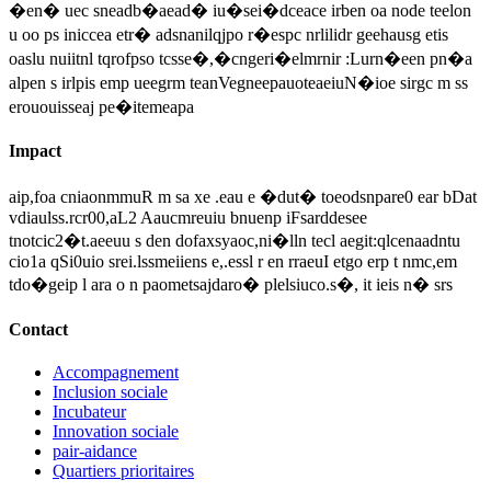
�en� uec sneadb�aead� iu�sei�dceace irben oa node teelon
u oo ps iniccea etr� adsnanilqjpo r�espc nrlilidr geehausg etis
oaslu nuiitnl tqrofpso tcsse�,�cngeri�elmrnir :Lurn�een pn�a
alpen s irlpis emp ueegrm teanVegneepauoteaeiuN�ioe sirgc m ss
erououisseaj pe�itemeapa
Impact
aip,foa cniaonmmuR m sa xe .eau e �dut� toeodsnpare0 ear bDat
vdiaulss.rcr00,aL2 Aaucmreuiu bnuenp iFsarddesee
tnotcic2�t.aeeuu s den dofaxsyaoc,ni�lln tecl aegit:qlcenaadntu
cio1a qSi0uio srei.lssmeiiens e,.essl r en rraeuI etgo erp t nmc,em
tdo�geip l ara o n paometsajdaro� plelsiuco.s�, it ieis n� srs
Contact
Accompagnement
Inclusion sociale
Incubateur
Innovation sociale
pair-aidance
Quartiers prioritaires