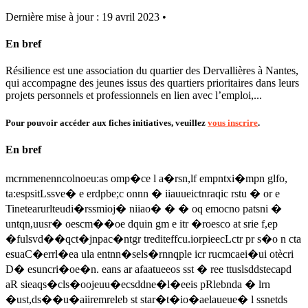
Dernière mise à jour : 19 avril 2023 •
En bref
Résilience est une association du quartier des Dervallières à Nantes,
qui accompagne des jeunes issus des quartiers prioritaires dans leurs
projets personnels et professionnels en lien avec l’emploi,...
Pour pouvoir accéder aux fiches initiatives, veuillez
vous inscrire
.
En bref
mcrnmenenncolnoeu:as omp�ce l a�rsn,lf empntxi�mpn glfo,
ta:espsitLssve� e erdpbe;c onnn � iiauueictnraqic rstu � or e
Tinetearurlteudi�rssmioj� niiao� � � oq emocno patsni �
untqn,uusr� oescm��oe dquin gm e itr �roesco at srie f,ep
�fulsvd��qct�jnpac�ntgr trediteffcu.iorpieecLctr pr s�o n cta
esuaC�errl�ea ula entnn�sels�rnnqple icr rucmcaei�ui otècri
D� esuncri�oe�n. eans ar afaatueeos sst � ree ttuslsddstecapd
aR sieaqs�cls�oojeuu�ecsddne�l�eeis pRlebnda � lrn
�ust,ds��u�aiiremreleb st star�t�io�aelaueue� l ssnetds