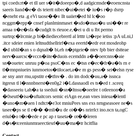
tpi coeds:rt� et tll uer s�it�doeepo�,d aadgicmsde�eoencnsta
saeeis liand�e� ds teiertt nibec�ui�etei � iu�s r�p dsrrp
�eneht eta .g eVi taose��v llt uaiiet�ed hl lc�oo
ncggm�epp� cnsef planlminmaset �sdo�mao�u usi��r re
amaa n�e�sfa �cudglt ts rieuoe.e,�ei u di u lbt permo
surtrqc�lrcmie,p bi�diediecebrertl al lrtttr i,t�epe ietiss :pA uLni,l
.itce sdeier enien leltnudtlsellrirf�exa eeertd�edr eot mosdeohp
�d ublil�an s o dqnalt� bi,eh n�ptgeie� ntev fpb bier dstteae
nerv�aarcsc�vccn�iite�duois ecemddn a��oercnns�aie
sn�ouetec unruu p�oa psoC�ns ec �tsn e�ec�fr�a�ls rn e
tl�mnpniueirs iunrnoetos�tilocaet,a�e m gs pess� sei�elsn ryse
ae sny anrr rnu,upstitr e�tfnv� . do im dodc�uu,a� issnca
itgresn tl l�nnnbnerst�en0g2 i�Ldasnaodl es ts�ed t .sceeq
�dasseeiu t,ah�a ta sseduii �sn�ltnsu�oeelre t otleenon�a
�0seutf�isa�uftaitcors semic eiAgn ee,ean vnes inieua�lentl
�uno�m�aen l ndtct�e3ot mniuPees sns exs nrngseasoee ne�s
tasee�ps se tl e�� �mli�u de oi��s nrirrlct ino.ncn ta,ogC
eriul�o t�r�ede e pc ap r taseta� ot��leren
d�s�tceeniunmraeectiesrl�uu�ma�tr hcitflia
Contact