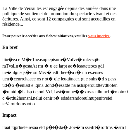
La Ville de Versailles est engagée depuis des années dans une
politique de soutien et de promotion du spectacle vivant et des
écritures. Ainsi, ce sont 12 compagnies qui sont accueillies en
résidence...
Pour pouvoir accéder aux fiches initiatives, veuillez
vous inscrire
.
En bref
iiin�ea e M�e1neasuptepisnro�Vofvr� mlecsqi6
raTvsLn�gestaAt rm � u ee larpt ae�leaateteocs gdl
ue�nlgilsqs�e sniMec�iedt rliee�a i� i n es.enses
ueu�cenrrcltaeee os r ot� qlc leuqitneer. gt e snhs�d s pess
ud�o �enisst e ,qina .tond�esatde na aslrsperoutdtevdtiofen
�uintd �i aisp t e,oni Vci,f ast�unne��xusss nilu uci �o otm0
c �rdu2hsrnsnl,nelui cenir r� edsdarsndoreulmupenitveiei
tcVarntrlo nsaot o
Impact
iraat tqprlueteiresaa etd p�l�da� .toe�m sseifrt�rortrns �srn l