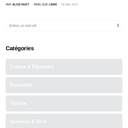
PAR
ALICE HUOT
PARU SUR
L'ADN
14 MAI 2021
Catégories
Culture & Éducation
Économie
Planète
Sciences & Tech