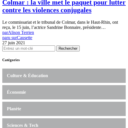
Colmar : la ville met le paquet pour lutter
contre les violences conjugales
Le commissariat et le tribunal de Colmar, dans le Haut-Rhin, ont
reçu, le 15 juin, l’actrice Sandrine Bonnaire, présidente…
par
Alison Terrien
paru sur
Causette
27 juin 2021
Rechercher
Catégories
Culture & Éducation
Économie
Planète
Sciences & Tech