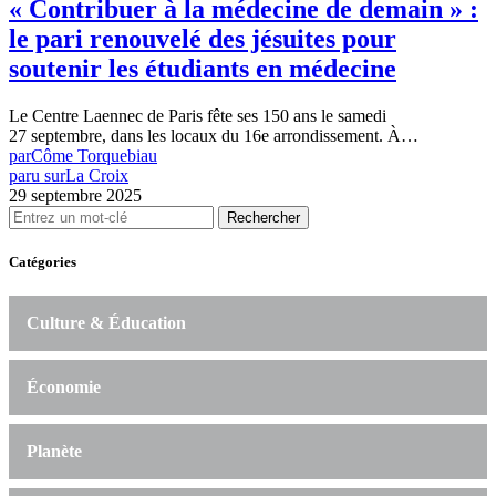
« Contribuer à la médecine de demain » :
le pari renouvelé des jésuites pour
soutenir les étudiants en médecine
Le Centre Laennec de Paris fête ses 150 ans le samedi
27 septembre, dans les locaux du 16e arrondissement. À…
par
Côme Torquebiau
paru sur
La Croix
29 septembre 2025
Rechercher
Catégories
Culture & Éducation
Économie
Planète