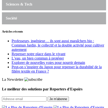
Sciences & Tech
Société
Articles récents
Professeurs, ingénieur… ils sont aussi maraîchers bio :
Commun Jardin, le collectif et la double activité pour cultiver
autrement
Repenser notre place dans le vivant
L’eau, un bien commun à protéger
Explorer de nouvelles voies pour nourrir demain
Peut‑on s’inspirer du Japon pour repenser la durabilité de la
filière textile en France ?
La Newsletter
Le meilleur des solutions par Reporters d'Espoirs