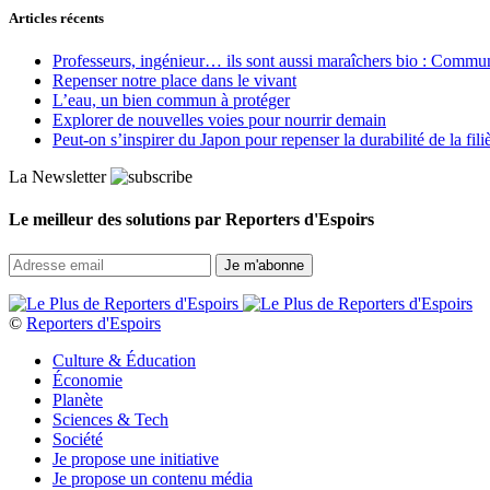
Articles récents
Professeurs, ingénieur… ils sont aussi maraîchers bio : Commun J
Repenser notre place dans le vivant
L’eau, un bien commun à protéger
Explorer de nouvelles voies pour nourrir demain
Peut‑on s’inspirer du Japon pour repenser la durabilité de la fili
La Newsletter
Le meilleur des solutions par Reporters d'Espoirs
©
Reporters d'Espoirs
Culture & Éducation
Économie
Planète
Sciences & Tech
Société
Je propose une initiative
Je propose un contenu média