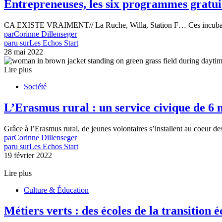
Entrepreneuses, les six programmes gratuit
CA EXISTE VRAIMENT// La Ruche, Willa, Station F… Ces incubateur
par
Corinne Dillenseger
paru sur
Les Echos Start
28 mai 2022
Lire plus
Société
L’Erasmus rural : un service civique de 6
Grâce à l’Erasmus rural, de jeunes volontaires s’installent au coeur de
par
Corinne Dillenseger
paru sur
Les Echos Start
19 février 2022
Lire plus
Culture & Éducation
Métiers verts : des écoles de la transition 