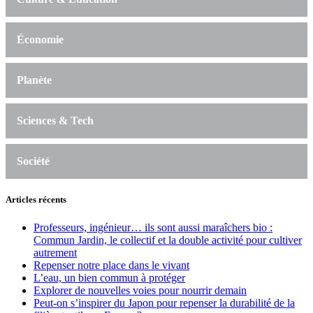
Économie
Planète
Sciences & Tech
Société
Articles récents
Professeurs, ingénieur… ils sont aussi maraîchers bio :
Commun Jardin, le collectif et la double activité pour cultiver
autrement
Repenser notre place dans le vivant
L’eau, un bien commun à protéger
Explorer de nouvelles voies pour nourrir demain
Peut‑on s’inspirer du Japon pour repenser la durabilité de la