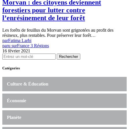
Morvan : des citoyens deviennent
forestiers pour lutter contre
l’enrésinement de leur forêt
Les forêts de feuillus du Morvan sont grignotées au profit des
résineux, plus rentables. Pour préserver leur forêt…
par
Fatima Larbi
paru sur
France 3 Régions
16 février 2021
Rechercher
Catégories
Culture & Éducation
Économie
Planète