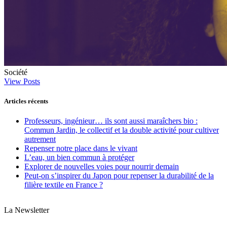
Société
View Posts
Articles récents
Professeurs, ingénieur… ils sont aussi maraîchers bio :
Commun Jardin, le collectif et la double activité pour cultiver
autrement
Repenser notre place dans le vivant
L’eau, un bien commun à protéger
Explorer de nouvelles voies pour nourrir demain
Peut‑on s’inspirer du Japon pour repenser la durabilité de la
filière textile en France ?
La Newsletter