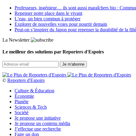
Professeurs, ingénieur… ils sont aussi maraîchers bio : Commun J
Repenser notre place dans le vivant
L’eau, un bien commun à protéger
Explorer de nouvelles voies pour nourrir demain
Peut‑on s’inspirer du Japon pour repenser la durabilité de la fili
La Newsletter
Le meilleur des solutions par Reporters d'Espoirs
©
Reporters d'Espoirs
Culture & Éducation
Économie
Planète
Sciences & Tech
Société
Je propose une initiative
Je propose un contenu média
J’effectue une recherche
Faire un don