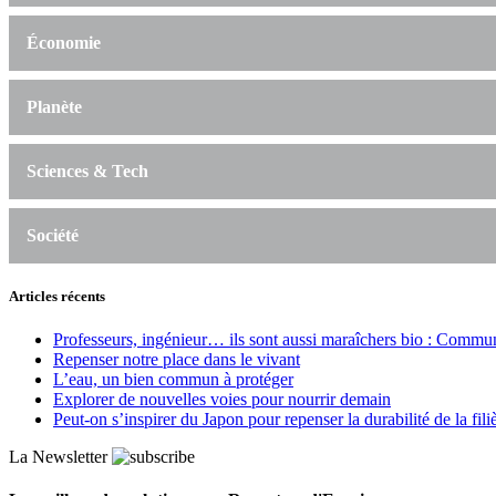
Économie
Planète
Sciences & Tech
Société
Articles récents
Professeurs, ingénieur… ils sont aussi maraîchers bio : Commun J
Repenser notre place dans le vivant
L’eau, un bien commun à protéger
Explorer de nouvelles voies pour nourrir demain
Peut‑on s’inspirer du Japon pour repenser la durabilité de la fili
La Newsletter