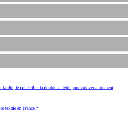
ardin, le collectif et la double activité pour cultiver autrement
ère textile en France ?