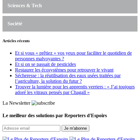
Sciences & Tech
Société
Articles récents
Et si vous « prêtiez » vos yeux pour faciliter le quotidien de
personnes malvoyantes ?
Et si on se passait de pesticides
Restaurer les écosystèmes pour retrouver le vivant
Sécheresse : la réutilisation des eaux usées traitées par
l’agriculture, la solution du futur ?
Trouver la lumière pour les apprentis verriers : « J’ai toujours
adoré les vitraux pensés par Chagall »
La Newsletter
Le meilleur des solutions par Reporters d'Espoirs