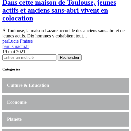
Dans cette maison de Toulouse, jeunes
actifs et anciens sans-abri vivent en
colocation
À Toulouse, la maison Lazare accueille des anciens sans-abri et de
jeunes actifs. Dix hommes y cohabitent tout…
par
Lucie Fraisse
paru sur
actu.fr
19 mai 2021
Rechercher
Catégories
Culture & Éducation
Économie
Planète