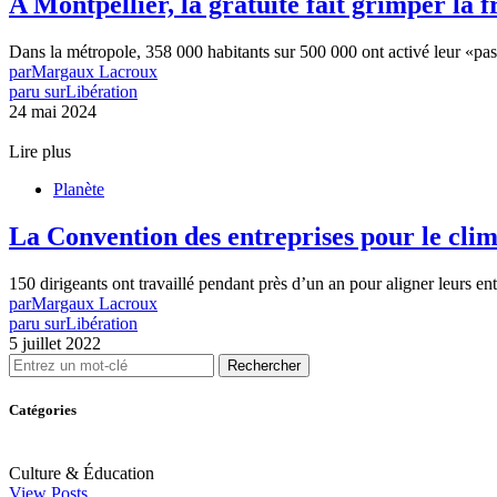
A Montpellier, la gratuité fait grimper la 
Dans la métropole, 358 000 habitants sur 500 000 ont activé leur «pa
par
Margaux Lacroux
paru sur
Libération
24 mai 2024
Lire plus
Planète
La Convention des entreprises pour le cli
150 dirigeants ont travaillé pendant près d’un an pour aligner leurs e
par
Margaux Lacroux
paru sur
Libération
5 juillet 2022
Rechercher
Catégories
Culture & Éducation
View Posts