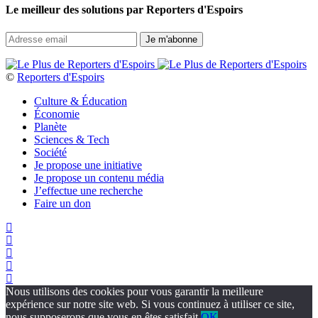
Le meilleur des solutions par Reporters d'Espoirs
©
Reporters d'Espoirs
Culture & Éducation
Économie
Planète
Sciences & Tech
Société
Je propose une initiative
Je propose un contenu média
J’effectue une recherche
Faire un don
Nous utilisons des cookies pour vous garantir la meilleure
expérience sur notre site web. Si vous continuez à utiliser ce site,
nous supposerons que vous en êtes satisfait.
OK