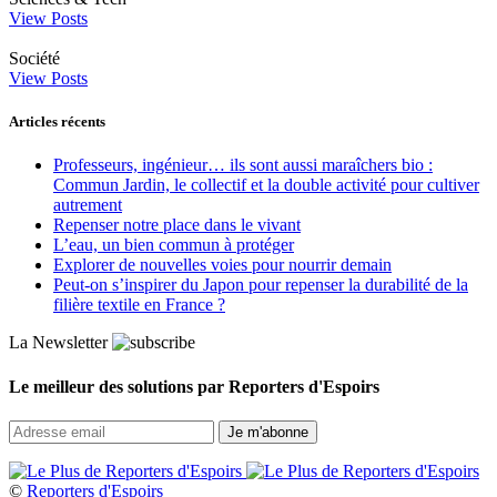
View Posts
Société
View Posts
Articles récents
Professeurs, ingénieur… ils sont aussi maraîchers bio :
Commun Jardin, le collectif et la double activité pour cultiver
autrement
Repenser notre place dans le vivant
L’eau, un bien commun à protéger
Explorer de nouvelles voies pour nourrir demain
Peut‑on s’inspirer du Japon pour repenser la durabilité de la
filière textile en France ?
La Newsletter
Le meilleur des solutions par Reporters d'Espoirs
©
Reporters d'Espoirs