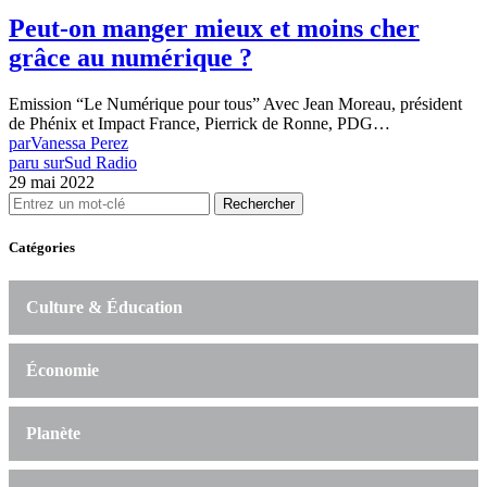
Peut-on manger mieux et moins cher
grâce au numérique ?
Emission “Le Numérique pour tous” Avec Jean Moreau, président
de Phénix et Impact France, Pierrick de Ronne, PDG…
par
Vanessa Perez
paru sur
Sud Radio
29 mai 2022
Rechercher
Catégories
Culture & Éducation
Économie
Planète