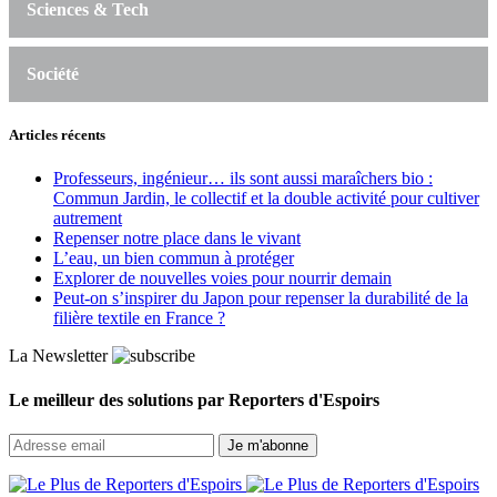
Sciences & Tech
Société
Articles récents
Professeurs, ingénieur… ils sont aussi maraîchers bio :
Commun Jardin, le collectif et la double activité pour cultiver
autrement
Repenser notre place dans le vivant
L’eau, un bien commun à protéger
Explorer de nouvelles voies pour nourrir demain
Peut‑on s’inspirer du Japon pour repenser la durabilité de la
filière textile en France ?
La Newsletter
Le meilleur des solutions par Reporters d'Espoirs