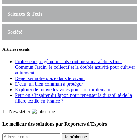
Sciences & Tech
Société
Articles récents
Professeurs, ingénieur… ils sont aussi maraîchers bio :
Commun Jardin, le collectif et la double activité pour cultiver
autrement
Repenser notre place dans le vivant
L’eau, un bien commun à protéger
Explorer de nouvelles voies pour nourrir demain
Peut‑on s’inspirer du Japon pour repenser la durabilité de la
filière textile en France ?
La Newsletter
Le meilleur des solutions par Reporters d'Espoirs