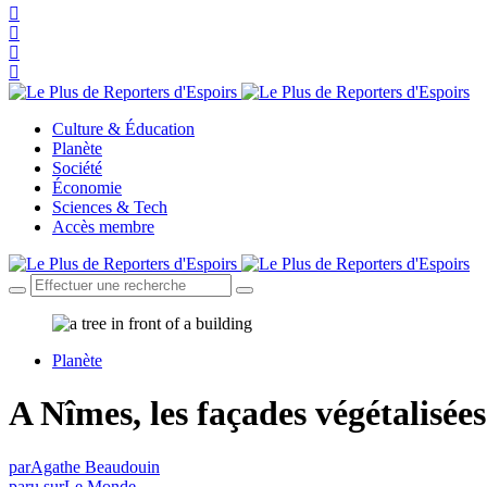
Culture & Éducation
Planète
Société
Économie
Sciences & Tech
Accès membre
Planète
A Nîmes, les façades végétalisées
par
Agathe Beaudouin
paru sur
Le Monde