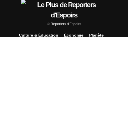
©
Reporters d'Espoirs
Culture & Éducation
Économie
Planète
Sciences & Tech
Société
Je propose une initiative
Je propose un contenu média
J’effectue une recherche
Faire un don
Nous utilisons des cookies pour vous garantir la meilleure