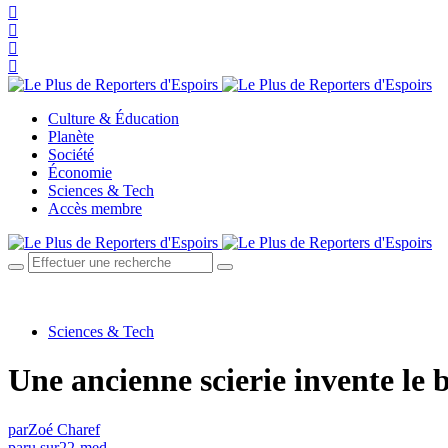
Culture & Éducation
Planète
Société
Économie
Sciences & Tech
Accès membre
Sciences & Tech
Une ancienne scierie invente le
par
Zoé Charef
paru sur
22-med