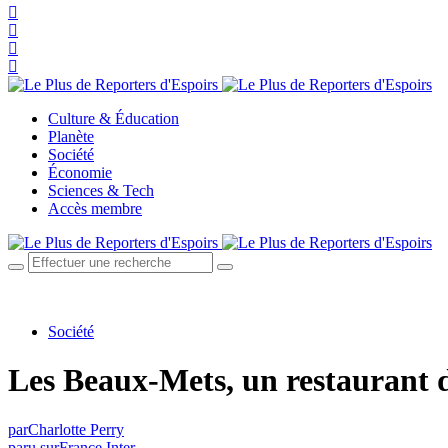
Culture & Éducation
Planète
Société
Économie
Sciences & Tech
Accès membre
Société
Les Beaux-Mets, un restaurant d’
par
Charlotte Perry
paru sur
France Inter