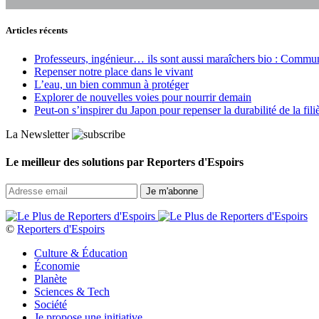
Articles récents
Professeurs, ingénieur… ils sont aussi maraîchers bio : Commun J
Repenser notre place dans le vivant
L’eau, un bien commun à protéger
Explorer de nouvelles voies pour nourrir demain
Peut‑on s’inspirer du Japon pour repenser la durabilité de la fili
La Newsletter
Le meilleur des solutions par Reporters d'Espoirs
©
Reporters d'Espoirs
Culture & Éducation
Économie
Planète
Sciences & Tech
Société
Je propose une initiative