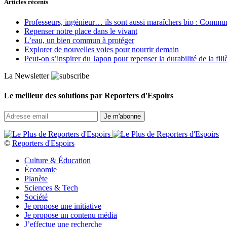
Articles récents
Professeurs, ingénieur… ils sont aussi maraîchers bio : Commun J
Repenser notre place dans le vivant
L’eau, un bien commun à protéger
Explorer de nouvelles voies pour nourrir demain
Peut‑on s’inspirer du Japon pour repenser la durabilité de la fili
La Newsletter
Le meilleur des solutions par Reporters d'Espoirs
©
Reporters d'Espoirs
Culture & Éducation
Économie
Planète
Sciences & Tech
Société
Je propose une initiative
Je propose un contenu média
J’effectue une recherche