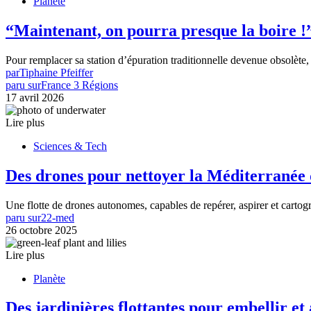
Planète
“Maintenant, on pourra presque la boire !
Pour remplacer sa station d’épuration traditionnelle devenue obsolèt
par
Tiphaine Pfeiffer
paru sur
France 3 Régions
17 avril 2026
Lire plus
Sciences & Tech
Des drones pour nettoyer la Méditerranée 
Une flotte de drones autonomes, capables de repérer, aspirer et cartog
paru sur
22-med
26 octobre 2025
Lire plus
Planète
Des jardinières flottantes pour embellir et 