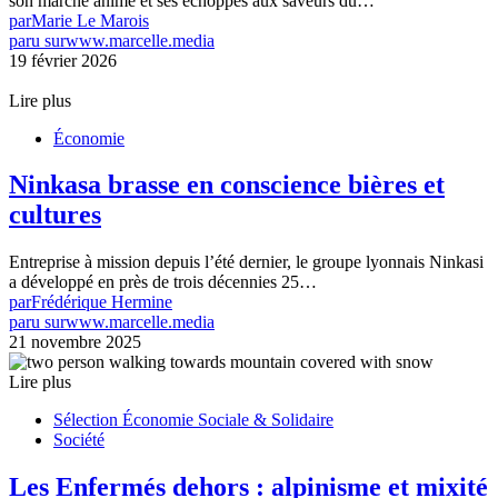
son marché animé et ses échoppes aux saveurs du…
par
Marie Le Marois
paru sur
www.marcelle.media
19 février 2026
Lire plus
Économie
Ninkasa brasse en conscience bières et
cultures
Entreprise à mission depuis l’été dernier, le groupe lyonnais Ninkasi
a développé en près de trois décennies 25…
par
Frédérique Hermine
paru sur
www.marcelle.media
21 novembre 2025
Lire plus
Sélection Économie Sociale & Solidaire
Société
Les Enfermés dehors : alpinisme et mixité