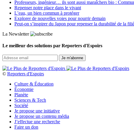
Professeurs, ingénieur… ils sont aussi maraîchers bio : Commun J
Repenser notre place dans le vivant
L’eau, un bien commun à protéger
Explorer de nouvelles voies pour nourrir demain
Peut‑on s’inspirer du Japon pour repenser la durabilité de la fili
La Newsletter
Le meilleur des solutions par Reporters d'Espoirs
©
Reporters d'Espoirs
Culture & Éducation
Économie
Planète
Sciences & Tech
Société
Je propose une initiative
Je propose un contenu média
J’effectue une recherche
Faire un don