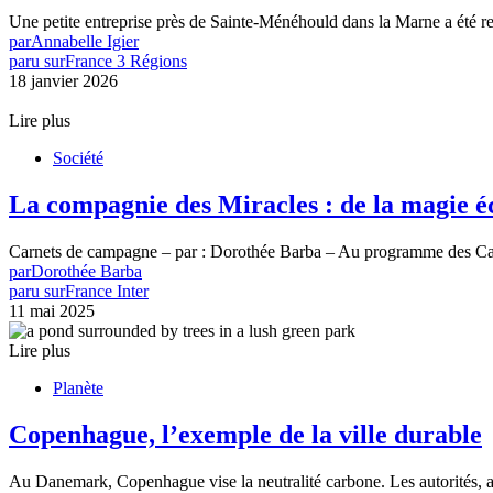
Une petite entreprise près de Sainte-Ménéhould dans la Marne a été 
par
Annabelle Igier
paru sur
France 3 Régions
18 janvier 2026
Lire plus
Société
La compagnie des Miracles : de la magie éc
Carnets de campagne – par : Dorothée Barba – Au programme des Car
par
Dorothée Barba
paru sur
France Inter
11 mai 2025
Lire plus
Planète
Copenhague, l’exemple de la ville durable
Au Danemark, Copenhague vise la neutralité carbone. Les autorités, ai