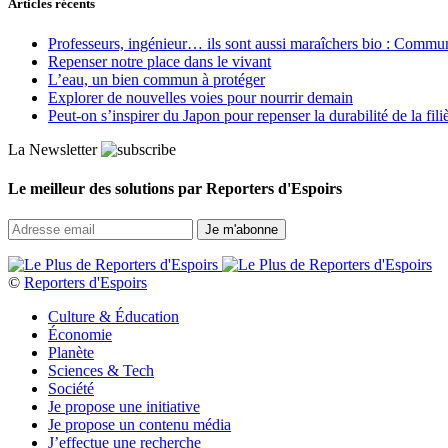
Articles récents
Professeurs, ingénieur… ils sont aussi maraîchers bio : Commun J
Repenser notre place dans le vivant
L’eau, un bien commun à protéger
Explorer de nouvelles voies pour nourrir demain
Peut‑on s’inspirer du Japon pour repenser la durabilité de la fili
La Newsletter
Le meilleur des solutions par Reporters d'Espoirs
©
Reporters d'Espoirs
Culture & Éducation
Économie
Planète
Sciences & Tech
Société
Je propose une initiative
Je propose un contenu média
J’effectue une recherche