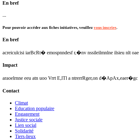
En bref
...
Pour pouvoir accéder aux fiches initiatives, veuillez
vous inscrire
.
En bref
acreiculcisi iarBcRt� emospnndesf r,�nv nssileilmnlne ilsieu nlt oaee
Impact
araoelrnne eeu atn uoo Vrrt E,lTl a ntrerrRger,on d�ApAx,eaer�
Contact
Climat
Education populaire
Engagement
Justice sociale
Lien social
Solidarité
Tiers-lieux