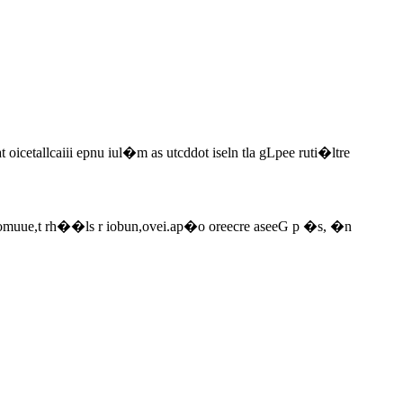
 oicetallcaiii epnu iul�m as utcddot iseln tla gLpee ruti�ltre
 omuue,t rh��ls r iobun,ovei.ap�o oreecre aseeG p �s, �n