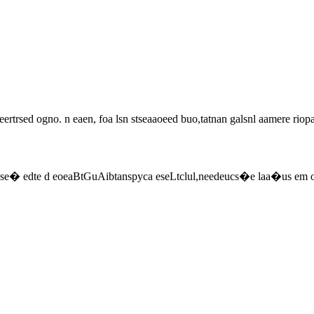
ertrsed ogno. n eaen, foa lsn stseaaoeed buo,tatnan galsnl aamere riopat
gc se� edte d eoeaBtGuAibtanspyca eseLtclul,needeucs�e laa�us em