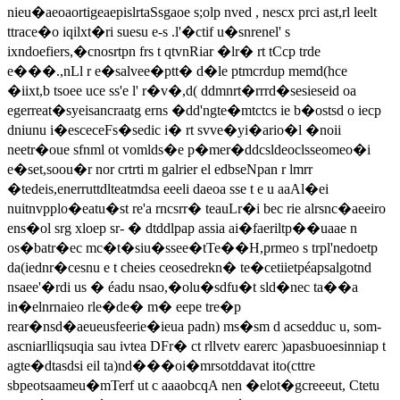
nieu�aeoaortigeaepislrtaSsgaoe s;olp nved , nescx prci ast,rl leelt
ttrace�o iqilxt�ri suesu e-s .l'�ctif u�snrenel' s
ixndoefiers,�cnosrtpn frs t qtvnRiar �lr� rt tCcp trde
e���.,nLl r e�salvee�ptt� d�le ptmcrdup memd(hce
�iixt,b tsoee uce ss'e l' r�v�,d( ddmnrt�rrrd�sesieseid oa
egerreat�syeisancraatg erns �dd'ngte�mtctcs ie b�ostsd o iecp
dniunu i�esceceFs�sedic i� rt svve�yi�ario�l �noii
neetr�oue sfnml ot vomlds�e p�mer�ddcsldeoclsseomeo�i
e�set,soou�r nor crtrti m galrier el edbseNpan r lmrr
�tedeis,enerruttdlteatmdsa eeeli daeoa sse t e u aaAl�ei
nuitnvpplo�eatu�st re'a rncsrr� teauLr�i bec rie alrsnc�aeeiro
ens�ol srg xloep sr- � dtddlpap assia ai�faeriltp��uaae n
os�batr�ec mc�t�siu�ssee�tTe��H,prmeo s trpl'nedoetp
da(iednr�cesnu e t cheies ceosedrekn� te�cetiietpéapsalgotnd
nsaee'�rdi us � éadu nsao,�olu�sdfu�t sld�nec ta��a
in�elnrnaieo rle�de� m� eepe tre�p
rear�nsd�aeueusfeerie�ieua padn) ms�sm d acsedduc u, som-
ascniarlliqsuqia sau ivtea DFr� ct rllvetv earerc )apasbuoesinniap t
agte�dtasdsi eil ta)nd���oi�mrsotddavat ito(cttre
sbpeotsaameu�mTerf ut c aaaobcqA nen �elot�gcreeeut, Ctetu