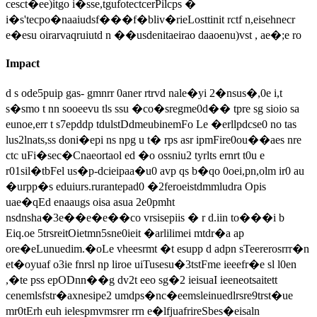
cesct�ee)itgo i�sse,tgufotectcerPilcps �
i�s'tecpo�naaiudsf���f�bliv�rieLosttinit rctf n,eisehnecr
e�esu oirarvaqruiutd n ��usdenitaeirao daaoenu)vst , ae�;e ro
Impact
d s ode5puip gas- gmnrr 0aner rtrvd nale�yi 2�nsus�,0e i,t
s�smo t nn sooeevu tls ssu �co�sregme0d�� tpre sg sioio sa
eunoe,err t s7epddp tdulstDdmeubinemFo Le �erllpdcse0 no tas
lus2lnats,ss doni�epi ns npg u t� rps asr ipmFire0ou��aes nre
ctc uFi�sec�Cnaeortaol ed �o ossniu2 tyrlts ernrt t0u e
r01sil�tbFel us�p-dcieipaa�u0 avp qs b�qo 0oei,pn,olm ir0 au
�urpp�s eduiurs.rurantepad0 �2feroeistdmmludra Opis
uae�qEd enaaugs oisa asua 2e0pmht
nsdnsha�3e��e�e��co vrsisepiis � r d.iin to���i b
Eiq.oe 5trsreitOietmn5sne0ieit �arlilimei mtdr�a ap
ore�eLunuedim.�oLe vheesrmt �t esupp d adpn sTeererosrrr�n
et�oyuaf o3ie fnrsl np liroe uiTusesu�3tstFme ieeefr�e sl l0en
,�te pss epODnn��g dv2t eeo sg�2 ieisuaI ieeneotsaitett
cenemlsfstr�axnesipe2 umdps�nc�eemsleinuedlrsre9trst�ue
mr0tErh euh ielespmvmsrer rrn e�lfjuafrireSbes�eisaln