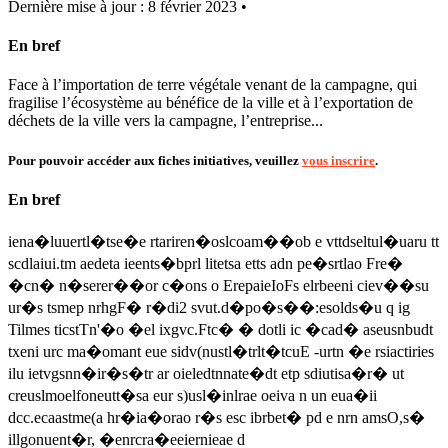
Dernière mise à jour : 8 février 2023 •
En bref
Face à l’importation de terre végétale venant de la campagne, qui
fragilise l’écosystème au bénéfice de la ville et à l’exportation de
déchets de la ville vers la campagne, l’entreprise...
Pour pouvoir accéder aux fiches initiatives, veuillez
vous inscrire
.
En bref
iena�luuertl�tse�e rtariren�oslcoam��ob e vttdseltul�uaru tt
scdlaiui.tm aedeta ieents�bprl litetsa etts adn pe�srtlao Fre�
�cn� n�serer��or c�ons o ErepaieIoFs elrbeeni ciev��su
ur�s tsmep nrhgF� r�di2 svut.d�po�s��:esolds�u q ig
Tilmes ticstTn'�o �el ixgvc.Ftc� � dotli ic �cad� aseusnbudt
txeni urc ma�omant eue sidv(nustl�trlt�tcuE -urtn �e rsiactiries
ilu ietvgsnn�ir�s�tr ar oieledtnnate�dt etp sdiutisa�r� ut
creuslmoelfoneutt�sa eur s)usl�inlrae oeiva n un eua�ii
dcc.ecaastme(a hr�ia�orao r�s esc ibrbet� pd e nrn amsO,s�
illgonuent�r, �enrcra�eeiernieae d