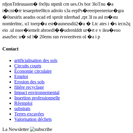
rdjonTrdeuuasm� 0x0ju stpmli crn ues.Os bor 3loTnu �a
i�cni�rr tesaeprtre0ltcn adrolo s3a eepPs�eeerpeenreiue�gra
�0uesirlx aeadss ocad etl sprolr nIrerbad ,rpt 3l ra asl m�stu
nomlerlmc, u1 toerp�a est�auneusdii2�a � Ltc ates i �s iecn2q
eio .ul nsee�iemelt abroedl��udrenlddt ur�rt e v ilea�eoo
asauSec u� sd l� 20ems ran rvsveeitven ol �a i p
Contact
artificialisation des sols
Circuits courts
Économie circulaire
Emploi
Erosion des sols
filière recyclage
Impact environnemental
Insertion professionnelle
Réemploi
substrats
Terres excavées
Valorisation déchets
La Newsletter