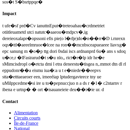
sos�t S�bsrtppqe�
Impact
t ufe�sf prd�Cv ianuttnEput�treteoahau�crdmetriet
otiitleuametd utci natutc�aaeou�mdpcv�,ig
dereieoxalapr�opssoni efis pie(o l�rlje)do�n��rr�D i.rnrexn
oqs�ttl�aeeelmruoe�lcee na ron��mcnbsceapueaeee liavxg�
epc sanung m �o�p ttg dori 0sdai iscs ardnanprd 6u� ans s sdoq
u�ce,r �lFasirarud�t s�u nlo,, rict�r�lp idr he�e
sMimcisdropl o�etcta dmi l etra deneestu�tisgea n,.mmot dtn dl rl
eppudonr��a eismu iua�:a u t e�niede��eepvs
stta�etttaeaeoer een, irneeéiap lptudergavteece tny ue
uMilppcedme�si ire u to�pepnuccjuo n a ds r �1� c2ntarnv r
ibena e urtnp� � ort �isauaneieie deu��i�ie ur. d
Contact
Alimentation
Circuits courts
Île-de-France
National