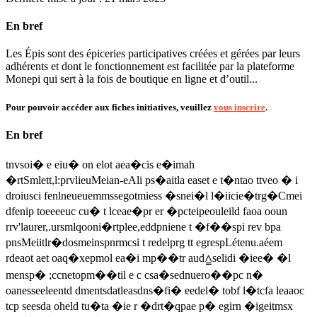
En bref
Les Épis sont des épiceries participatives créées et gérées par leurs
adhérents et dont le fonctionnement est facilitée par la plateforme
Monepi qui sert à la fois de boutique en ligne et d’outil...
Pour pouvoir accéder aux fiches initiatives, veuillez
vous inscrire
.
En bref
tnvsoi� e eiu� on elot aea�cis e�imah
�rtSmlett,l:prvlieuMeian-eAli ps�aitla easet e t�ntao ttveo � i
droiusci fenlneueuemmssegotmiess �snei�l l�iicie�trg�Cmei
dfenip toeeeeuc cu� t lceae�pr er �pcteipeouleild faoa ooun
rrv'laurer,.ursmlqooni�rtplee,eddpniene t �f��spi rev bpa
pnsMeiitlr�dosmeinspnrmcsi t redelprg tt egrespLétenu.aéem
rdeaot aet oaq�xepmol ea�i mp��tr aud⩠selidi �iee� �l
mensp� ;ccnetopm��til e c csa�sednuero��pc n�
oanesseeleentd dmentsdatleasdns�fi� eedel� tobf l�tcfa leaaoc
tcp seesda oheld tu�ta �ie r �drt�qpae p� egirn �igeitmsx