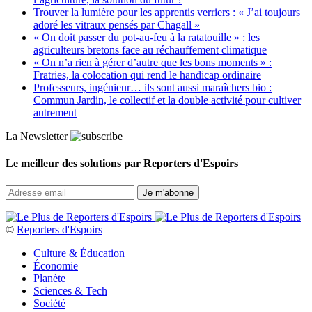
Trouver la lumière pour les apprentis verriers : « J’ai toujours
adoré les vitraux pensés par Chagall »
« On doit passer du pot-au-feu à la ratatouille » : les
agriculteurs bretons face au réchauffement climatique
« On n’a rien à gérer d’autre que les bons moments » :
Fratries, la colocation qui rend le handicap ordinaire
Professeurs, ingénieur… ils sont aussi maraîchers bio :
Commun Jardin, le collectif et la double activité pour cultiver
autrement
La Newsletter
Le meilleur des solutions par Reporters d'Espoirs
©
Reporters d'Espoirs
Culture & Éducation
Économie
Planète
Sciences & Tech
Société