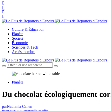
Culture & Éducation
Planète
Société
Économie
Sciences & Tech
Accès membre
Planète
Du chocolat écologiquement cor
par
Nathania Cahen
paru sur
www.marcelle.media