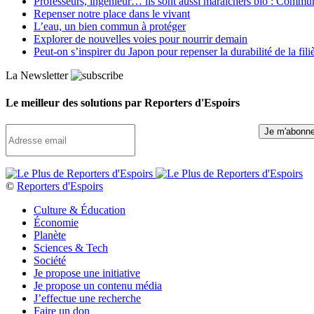
Professeurs, ingénieur… ils sont aussi maraîchers bio : Commun J
Repenser notre place dans le vivant
L’eau, un bien commun à protéger
Explorer de nouvelles voies pour nourrir demain
Peut‑on s’inspirer du Japon pour repenser la durabilité de la fili
La Newsletter
Le meilleur des solutions par Reporters d'Espoirs
©
Reporters d'Espoirs
Culture & Éducation
Économie
Planète
Sciences & Tech
Société
Je propose une initiative
Je propose un contenu média
J’effectue une recherche
Faire un don