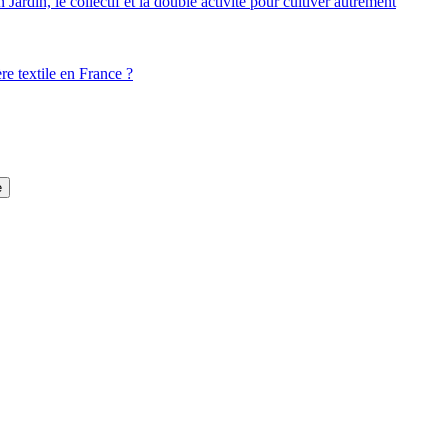
ardin, le collectif et la double activité pour cultiver autrement
ère textile en France ?