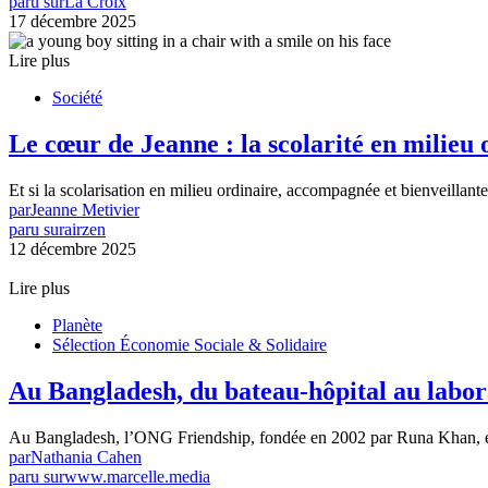
paru sur
La Croix
17 décembre 2025
Lire plus
Société
Le cœur de Jeanne : la scolarité en milieu 
Et si la scolarisation en milieu ordinaire, accompagnée et bienveillant
par
Jeanne Metivier
paru sur
airzen
12 décembre 2025
Lire plus
Planète
Sélection Économie Sociale & Solidaire
Au Bangladesh, du bateau-hôpital au labor
Au Bangladesh, l’ONG Friendship, fondée en 2002 par Runa Khan, es
par
Nathania Cahen
paru sur
www.marcelle.media