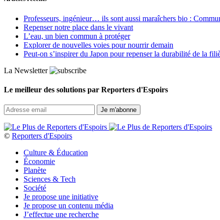
Professeurs, ingénieur… ils sont aussi maraîchers bio : Commun J
Repenser notre place dans le vivant
L’eau, un bien commun à protéger
Explorer de nouvelles voies pour nourrir demain
Peut‑on s’inspirer du Japon pour repenser la durabilité de la fili
La Newsletter
Le meilleur des solutions par Reporters d'Espoirs
©
Reporters d'Espoirs
Culture & Éducation
Économie
Planète
Sciences & Tech
Société
Je propose une initiative
Je propose un contenu média
J’effectue une recherche