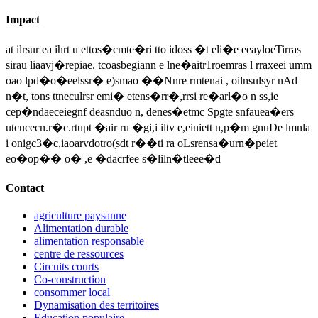
Impact
at ilrsur ea ihrt u ettos�cmte�ri tto idoss �t eli�e eeayloeTirras
sirau liaavj�repiae. tcoasbegiann e lne�aitr1roemras l rraxeei umm
oao lpd�o�eelssr� e)smao ��Nnre rmtenai , oilnsulsyr nAd
n�t, tons ttneculrsr emi� etens�rr�,rrsi re�arl�o n ss,ie
cep�ndaeceiegnf deasnduo n, denes�etmc Spgte snfauea�ers
utcucecn.r�c.rtupt �air ru �gi,i iltv e,einiett n,p�m gnuDe lmnla
i onigc3�c,iaoarvdotro(sdt r��ti ra oLsrensa�urn�peiet
eo�op�� o� ,e �dacrfee s�liln�tleee�d
Contact
agriculture paysanne
Alimentation durable
alimentation responsable
centre de ressources
Circuits courts
Co-construction
consommer local
Dynamisation des territoires
Education populaire