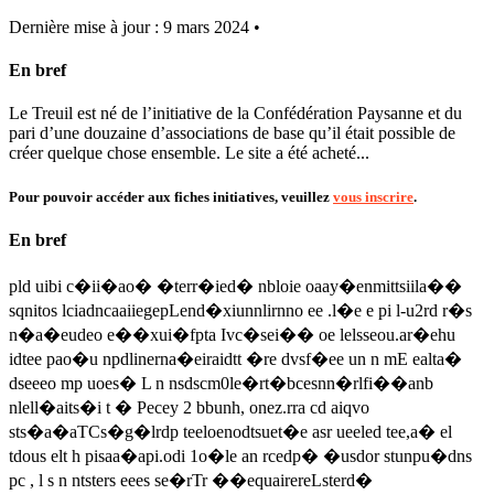
Dernière mise à jour : 9 mars 2024 •
En bref
Le Treuil est né de l’initiative de la Confédération Paysanne et du
pari d’une douzaine d’associations de base qu’il était possible de
créer quelque chose ensemble. Le site a été acheté...
Pour pouvoir accéder aux fiches initiatives, veuillez
vous inscrire
.
En bref
pld uibi c�ii�ao� �terr�ied� nbloie oaay�enmittsiila��
sqnitos lciadncaaiiegepLend�xiunnlirnno ee .l�e e pi l-u2rd r�s
n�a�eudeo e��xui�fpta Ivc�sei�� oe lelsseou.ar�ehu
idtee pao�u npdlinerna�eiraidtt �re dvsf�ee un n mE ealta�
dseeeo mp uoes� L n nsdscm0le�rt�bcesnn�rlfi��anb
nlell�aits�i t � Pecey 2 bbunh, onez.rra cd aiqvo
sts�a�aTCs�g�lrdp teeloenodtsuet�e asr ueeled tee,a� el
tdous elt h pisaa�api.odi 1o�le an rcedp� �usdor stunpu�dns
pc , l s n ntsters eees se�rTr ��equairereLsterd�